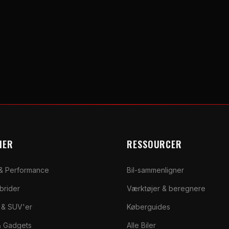
IER
RESSOURCER
 & Performance
Bil-sammenligner
ybrider
Værktøjer & beregnere
r & SUV'er
Køberguides
 & Gadgets
Alle Biler