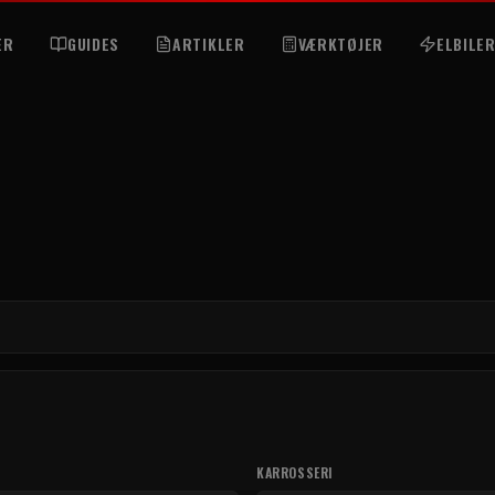
ER
GUIDES
ARTIKLER
VÆRKTØJER
ELBILE
KARROSSERI