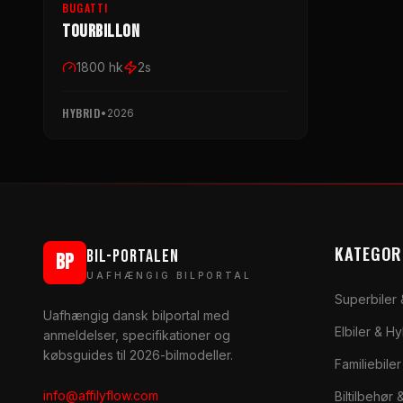
BUGATTI
Tourbillon
1800
hk
2
s
HYBRID
•
2026
KATEGOR
BIL-PORTALEN
BP
UAFHÆNGIG BILPORTAL
Superbiler
Uafhængig dansk bilportal med
Elbiler & H
anmeldelser, specifikationer og
købsguides til 2026-bilmodeller.
Familiebile
info@affilyflow.com
Biltilbehør