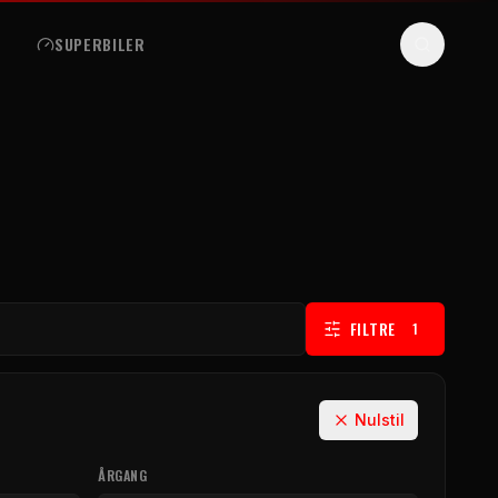
R
SUPERBILER
FILTRE
1
Nulstil
ÅRGANG