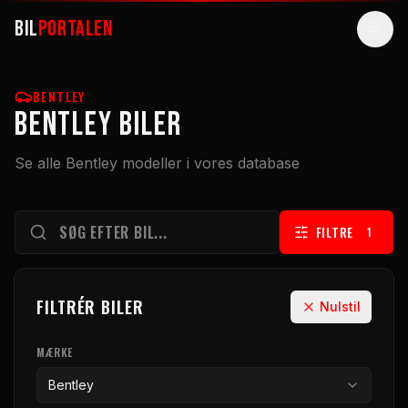
BIL
PORTALEN
BILER
BENTLEY
Bentley BILER
GUIDES
Se alle Bentley modeller i vores database
ARTIKLER
VÆRKTØJER
FILTRE
1
ELBILER
SUPERBILER
FILTRÉR BILER
Nulstil
SØG
MÆRKE
Bentley