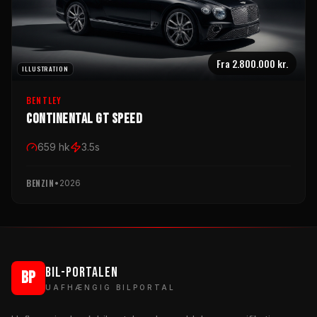
Fra
2.800.000 kr.
ILLUSTRATION
BENTLEY
Continental GT Speed
659
hk
3.5
s
BENZIN
•
2026
BIL-PORTALEN
BP
UAFHÆNGIG BILPORTAL