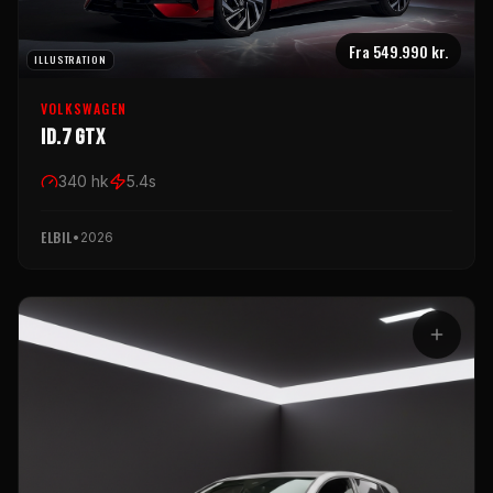
Fra
549.990 kr.
ILLUSTRATION
VOLKSWAGEN
ID.7 GTX
340
hk
5.4
s
ELBIL
•
2026