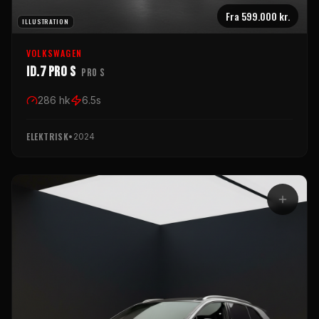
Fra
599.000 kr.
ILLUSTRATION
VOLKSWAGEN
ID.7 Pro S
Pro S
286
hk
6.5
s
ELEKTRISK
•
2024