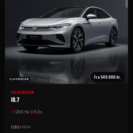
Fra
549.000 kr.
ILLUSTRATION
VOLKSWAGEN
ID.7
286
hk
6.5
s
ELBIL
•
2024