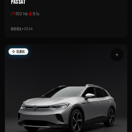
Passat
150
hk
9.1
s
DIESEL
•
2024
ELBIL