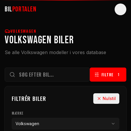
BIL
PORTALEN
BILER
VOLKSWAGEN
Volkswagen BILER
GUIDES
Se alle Volkswagen modeller i vores database
ARTIKLER
VÆRKTØJER
FILTRE
1
ELBILER
SUPERBILER
FILTRÉR BILER
Nulstil
SØG
MÆRKE
Volkswagen