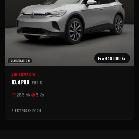
Fra
449.000 kr.
ILLUSTRATION
VOLKSWAGEN
ID.4 Pro
Pro S
286
hk
6.7
s
ELEKTRISK
•
2024