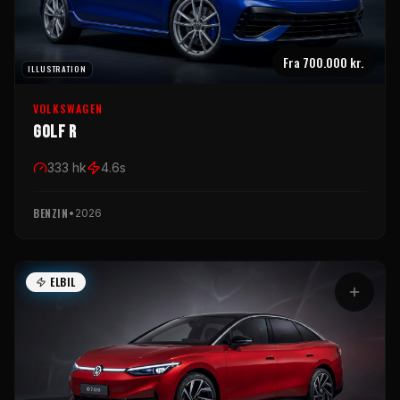
Fra
700.000 kr.
ILLUSTRATION
VOLKSWAGEN
Golf R
333
hk
4.6
s
BENZIN
•
2026
ELBIL