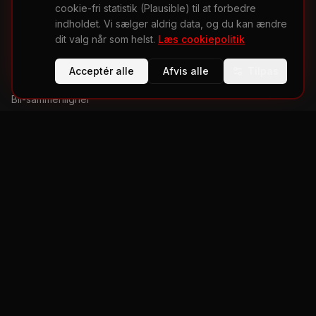
cookie-fri statistik (Plausible) til at forbedre
Biltilbehør & Gadgets
indholdet. Vi sælger aldrig data, og du kan ændre
dit valg når som helst.
Læs cookiepolitik
RESSOURCER
Acceptér alle
Afvis alle
Tilpas
Bil-sammenligner
Værktøjer & beregnere
Køberguides
Alle Biler
Sådan tjener vi penge
OM REDAKTIONEN
Bil-Portalen er en uafhængig dansk bilportal med AI-assisteret,
redaktionelt gennemgået indhold baseret på producentdata,