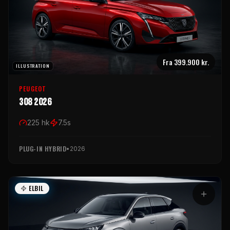
Fra
399.900 kr.
ILLUSTRATION
PEUGEOT
308 2026
225
hk
7.5
s
PLUG-IN HYBRID
•
2026
ELBIL