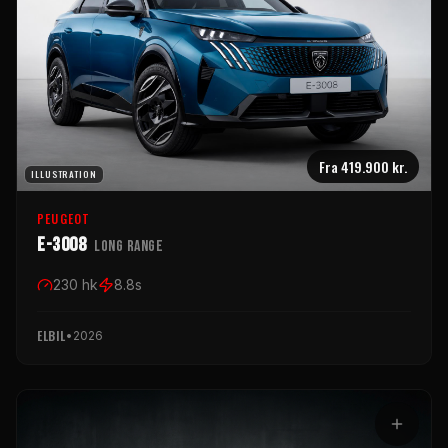
Fra
419.900 kr.
ILLUSTRATION
PEUGEOT
E-3008
Long Range
230
hk
8.8
s
ELBIL
•
2026