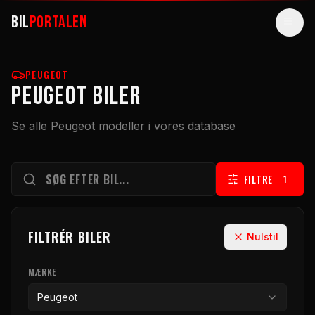
BIL
PORTALEN
BILER
PEUGEOT
Peugeot BILER
GUIDES
Se alle Peugeot modeller i vores database
ARTIKLER
VÆRKTØJER
FILTRE
1
ELBILER
SUPERBILER
FILTRÉR BILER
Nulstil
SØG
MÆRKE
Peugeot