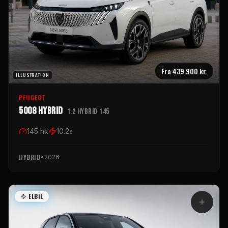
Fra
439.900 kr.
ILLUSTRATION
PEUGEOT
5008 Hybrid
1.2 Hybrid 145
145
hk
10.2
s
HYBRID
•
2026
ELBIL