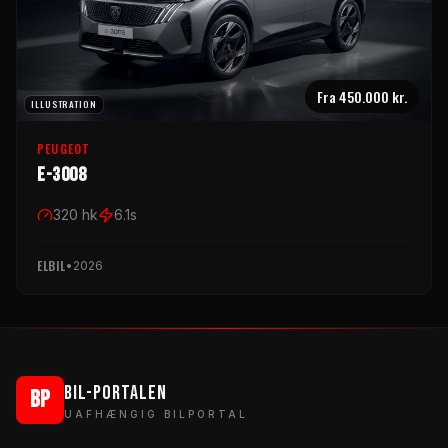
Fra
450.000 kr.
ILLUSTRATION
PEUGEOT
e-3008
320
hk
6.1
s
ELBIL
•
2026
BIL-PORTALEN
BP
UAFHÆNGIG BILPORTAL