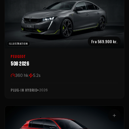
Fra
569.900 kr.
ILLUSTRATION
PEUGEOT
508 2026
360
hk
5.2
s
PLUG-IN HYBRID
•
2026