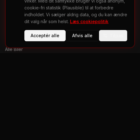
virker. Med dit samtykke bruger vi også anonym,
cookie-fri statistik (Plausible) til at forbedre
indholdet. Vi sælger aldrig data, og du kan ændre
Bil-sammenligner
dit valg når som helst.
Læs cookiepolitik
Værktøjer & beregnere
Acceptér alle
Afvis alle
Tilpas
Køberguides
Alle Biler
Sådan tjener vi penge
OM REDAKTIONEN
Bil-Portalen er en uafhængig dansk bilportal med AI-assisteret,
redaktionelt gennemgået indhold baseret på producentdata,
WLTP-tal og dansk fagpresse.
Om os og vores metode →
Kontakt redaktionen →