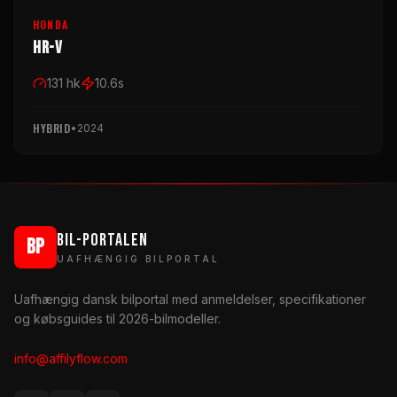
HONDA
HR-V
131
hk
10.6
s
HYBRID
•
2024
BIL-PORTALEN
BP
UAFHÆNGIG BILPORTAL
Uafhængig dansk bilportal med anmeldelser, specifikationer
og købsguides til 2026-bilmodeller.
info@affilyflow.com