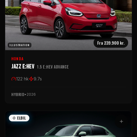
Fra
239.900 kr.
ILLUSTRATION
HONDA
Jazz e:HEV
1.5 e:HEV Advance
122
hk
9.7
s
HYBRID
•
2026
ELBIL