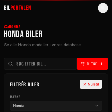
BIL
PORTALEN
BILER
HONDA
Honda BILER
GUIDES
Se alle Honda modeller i vores database
ARTIKLER
VÆRKTØJER
FILTRE
1
ELBILER
SUPERBILER
FILTRÉR BILER
Nulstil
SØG
MÆRKE
Honda