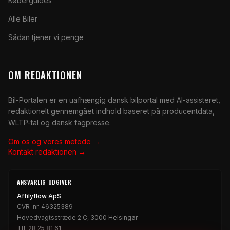
Køberguides
Alle Biler
Sådan tjener vi penge
OM REDAKTIONEN
Bil-Portalen er en uafhængig dansk bilportal med AI-assisteret,
redaktionelt gennemgået indhold baseret på producentdata,
WLTP-tal og dansk fagpresse.
Om os og vores metode →
Kontakt redaktionen →
ANSVARLIG UDGIVER
Affilyflow ApS
CVR-nr. 46325389
Hovedvagtsstræde 2 C, 3000 Helsingør
Tlf.
28 25 81 61