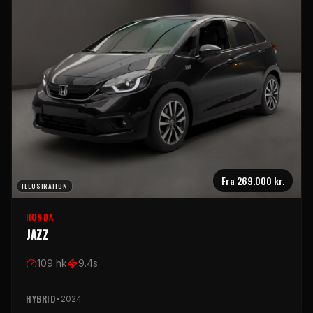
Fra
269.000 kr.
ILLUSTRATION
HONDA
Jazz
109
hk
9.4
s
HYBRID
•
2024