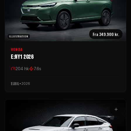
Fra
349.900 kr.
ILLUSTRATION
HONDA
e:Ny1 2026
204
hk
7.6
s
ELBIL
•
2026