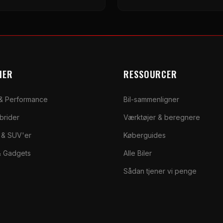
IER
RESSOURCER
 & Performance
Bil-sammenligner
ybrider
Værktøjer & beregnere
r & SUV'er
Køberguides
 & Gadgets
Alle Biler
Sådan tjener vi penge