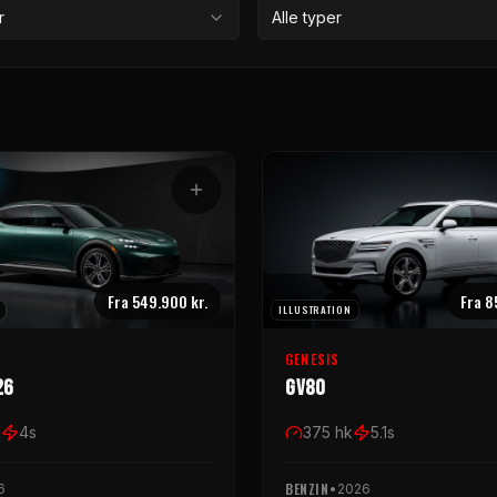
r
Alle typer
Fra
549.900 kr.
Fra
8
ILLUSTRATION
GENESIS
26
GV80
k
4
s
375
hk
5.1
s
BENZIN
6
•
2026