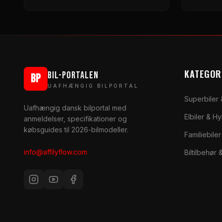
KATEGOR
BIL-PORTALEN
BP
UAFHÆNGIG BILPORTAL
Superbiler
Uafhængig dansk bilportal med
Elbiler & H
anmeldelser, specifikationer og
købsguides til 2026-bilmodeller.
Familiebile
info@affilyflow.com
Biltilbehør