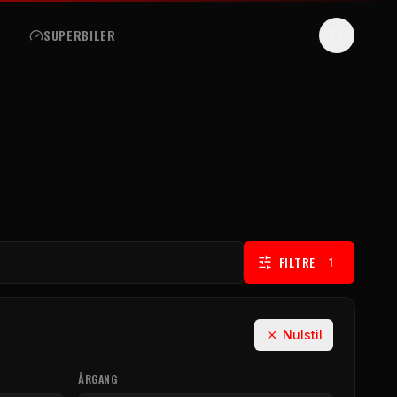
R
SUPERBILER
FILTRE
1
Nulstil
ÅRGANG