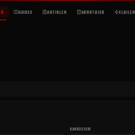
ER
GUIDES
ARTIKLER
VÆRKTØJER
ELBILE
KARROSSERI