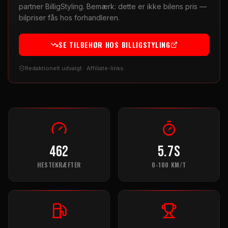
partner BilligStyling. Bemærk: dette er ikke bilens pris —
bilpriser fås hos forhandleren.
SE TILBEHØR HOS BILLIGSTYLING
Redaktionelt udvalgt · Affiliate-links
462
5.7
s
HESTEKRÆFTER
0-100 KM/T