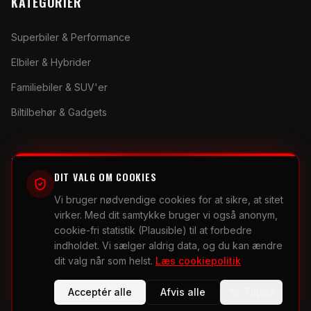
KATEGORIER
Superbiler & Performance
Elbiler & Hybrider
Familiebiler & SUV'er
Biltilbehør & Gadgets
RESSOURCER
DIT VALG OM COOKIES
Bil-sammenligner
Vi bruger nødvendige cookies for at sikre, at sitet
virker. Med dit samtykke bruger vi også anonym,
Værktøjer & beregnere
cookie-fri statistik (Plausible) til at forbedre
indholdet. Vi sælger aldrig data, og du kan ændre
Køberguides
dit valg når som helst.
Læs cookiepolitik
Alle Biler
Acceptér alle
Afvis alle
Tilpas
Sådan tjener vi penge