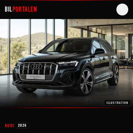
BIL
PORTALEN
BILER
GUIDES
ARTIKLER
VÆRKTØJER
ELBILER
SUPERBILER
ILLUSTRATION
SØG
AUDI
2026