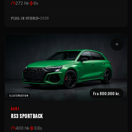
272
hk
6
s
PLUG-IN HYBRID
•
2026
Fra
800.000 kr.
ILLUSTRATION
AUDI
RS3 Sportback
400
hk
3.8
s