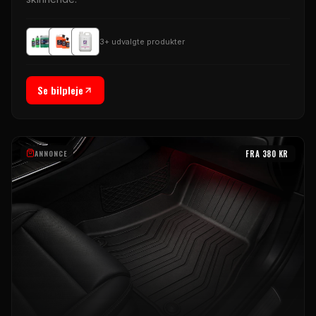
3
+ udvalgte produkter
Se bilpleje
ANNONCE
FRA
380
KR