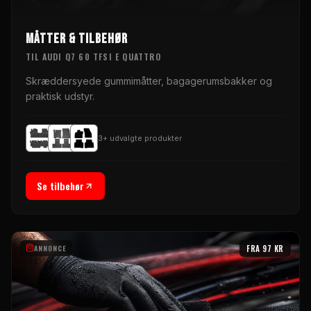
MÅTTER & TILBEHØR
TIL
AUDI Q7 60 TFSI E QUATTRO
Skræddersyede gummimåtter, bagagerumsbakker og
praktisk udstyr.
3
+ udvalgte produkter
Se tilbehør
ANNONCE
FRA
97
KR